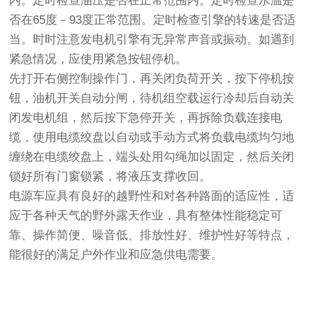
内。定时检查油压是否在正常范围内。定时检查水温是
否在65度－93度正常范围。定时检查引擎的转速是否适
当。时时注意发电机引擎有无异常声音或振动。如遇到
紧急情况，应使用紧急按钮停机。
先打开右侧控制操作门，再关闭负荷开关，按下停机按
钮，油机开关自动分闸，待机组空载运行冷却后自动关
闭发电机组，然后按下急停开关，再拆除负载连接电
缆，使用电缆绞盘以自动或手动方式将负载电缆均匀地
缠绕在电缆绞盘上，端头处用勾绳加以固定，然后关闭
锁好所有门窗锁紧，将液压支撑收回。
电源车应具有良好的越野性和对各种路面的适应性，适
应于各种天气的野外露天作业，具有整体性能稳定可
靠、操作简便、噪音低、排放性好、维护性好等特点，
能很好的满足户外作业和应急供电需要。