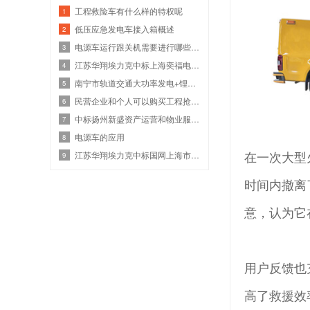
工程救险车有什么样的特权呢
1
低压应急发电车接入箱概述
2
电源车运行跟关机需要进行哪些检查？
3
江苏华翔埃力克中标上海奕福电力工程有限公司大功率发电车采购项目！
4
南宁市轨道交通大功率发电+锂电储能一体化电源车成功交付！
5
民营企业和个人可以购买工程抢险车吗?
6
中标扬州新盛资产运营和物业服务有限公司道路清洁车辆采购D包项目！
7
电源车的应用
8
在一次大型
江苏华翔埃力克中标国网上海市电力公司2021年车辆第一次竞争性谈判储能应急电源车采购项目！
9
时间内撤离
意，认为它
用户反馈也
高了救援效