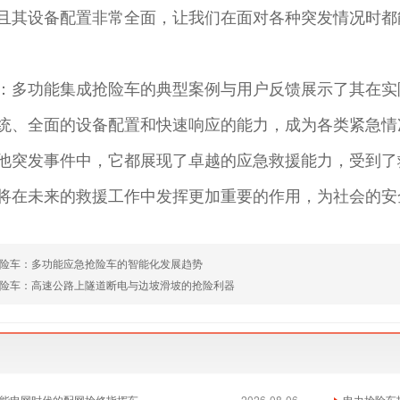
且其设备配置非常全面，让我们在面对各种突发情况时都
：多功能集成抢险车的典型案例与用户反馈展示了其在实
统、全面的设备配置和快速响应的能力，成为各类紧急情
他突发事件中，它都展现了卓越的应急救援能力，受到了
将在未来的救援工作中发挥更加重要的作用，为社会的安
险车：多功能应急抢险车的智能化发展趋势
险车：高速公路上隧道断电与边坡滑坡的抢险利器
能电网时代的配网抢修指挥车
2026-08-06
电力抢险车