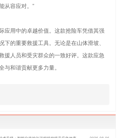
能从容应对。”
际应用中的卓越价值。这款抢险车凭借其强
况下的重要救援工具。无论是在山体滑坡、
救援人员和受灾群众的一致好评。这款应急
全与和谐贡献更多力量。
技术升级：智能化监控与远程操控提升应急效率
2026-08-06