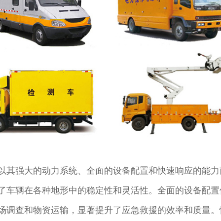
以其强大的动力系统、全面的设备配置和快速响应的能力
了车辆在各种地形中的稳定性和灵活性。全面的设备配置
场调查和物资运输，显著提升了应急救援的效率和质量。