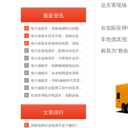
达灾害现场
最新资讯
在实际应用
电力抢险车：智能电网时代的配网抢修指挥车
0
电力抢险车技术升级：智能化监控与远程操控提升应急效率
1
车凭借其强
电力抢险车快速响应机制：缩短停电时间的关键因素
2
称其为“救
电力应急电源车：配网自动化开关的应急操作电源
3
电力应急电源车：与带电作业车配合实现复杂环境下的抢修
4
电力储能车：电网侧储能电站的移动应急备用单元
5
电力储能车：未来电网柔性调度与应急响应的关键技术装备
6
电力储能车：GWh储能时代背景下移动储能的市场定位
7
电力储能车在配网工程中的应用：临时增容与不停电作业新手段
8
机场专用航空电源车：地勤设备维护与飞机启动供电关键技术
9
文章排行
国家电网应急电源车是干嘛的?它具备哪些特点和作用性?
0