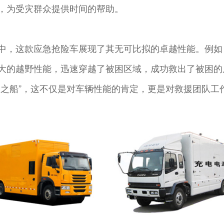
，为受灾群众提供时间的帮助。
中，这款应急抢险车展现了其无可比拟的卓越性能。例如
大的越野性能，迅速穿越了被困区域，成功救出了被困的
命之船”，这不仅是对车辆性能的肯定，更是对救援团队工