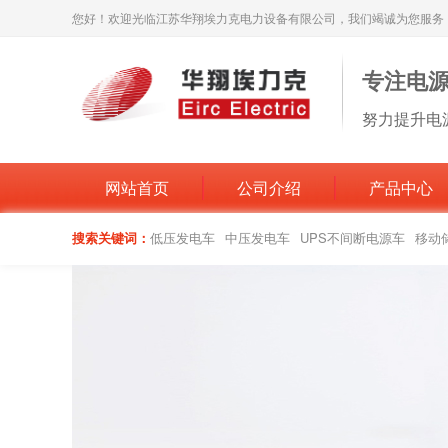
您好！欢迎光临江苏华翔埃力克电力设备有限公司，我们竭诚为您服务
专注电
努力提升电
网站首页
公司介绍
产品中心
搜索关键词：
低压发电车
中压发电车
UPS不间断电源车
移动