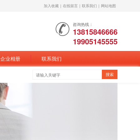
加入收藏
|
在线留言
|
联系我们
|
网站地图
咨询热线：
13815846666
19905145555
企业相册
联系我们