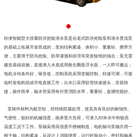
轻便智能型大排量防洪抢险潜水泵是在老式防洪抢险泵和潜水贯流泵
的基础上拓展开发而成的，泵的结构紧凑、体积小、重量轻、携带方
便，主要用于防汛抢险、防旱灌溉和排涝等突发险情的场合；泵无需
建造基础设施，直接潜入水底或用救生圈悬浮水面，一人即可搬运；
电机冷却条件好，噪音低，控制系统采用变频控制，转速可调，可接
临时发电机组或市电直接工作；出水口采用软管快速接头，安装快
捷，操作简单，输水管采用有衬里消防水带，重量轻，盘缠性能好。
泵铸件材料为航空铝，经特殊防腐处理，使其具有良好的耐蚀性、
气密性，较好的机械强度，能承受大负荷，可潜入20米水中和较高
温度工况下工作。泵轴采用高强度不锈钢制造，电机轴与泵轴共用一
根主轴，结构紧凑，从设计上消除绕度，运行时振动小，密封和轴承